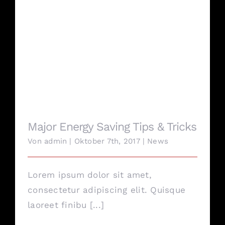
Major Energy Saving Tips & Tricks
Major Energy Saving Tips & Tricks
Von
admin
|
Oktober 7th, 2017
|
News
Lorem ipsum dolor sit amet,
consectetur adipiscing elit. Quisque
laoreet finibu [...]