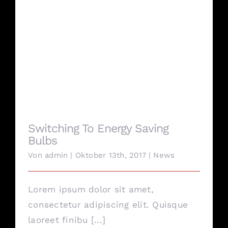
Switching To Energy Saving Bulbs
Switching To Energy Saving
Bulbs
Von
admin
|
Oktober 13th, 2017
|
News
Lorem ipsum dolor sit amet,
consectetur adipiscing elit. Quisque
laoreet finibu [...]